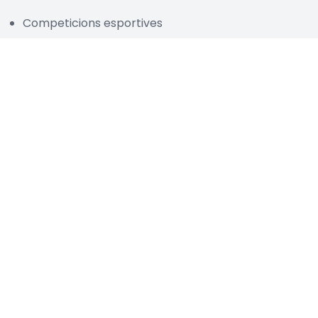
Competicions esportives
Propostes culturals i lúdiques
Dinar Popular i homenatge a la gent gran
Una de les celebracions més estimades