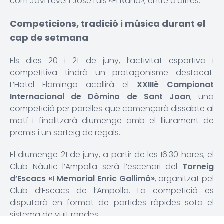
com Javi Level i Jose Luis «El Nano», entre d’altres.
Competicions, tradició i música durant el
cap de setmana
Els dies 20 i 21 de juny, l’activitat esportiva i
competitiva tindrà un protagonisme destacat.
L’Hotel Flamingo acollirà el
XXIIIè Campionat
Internacional de Dòmino de Sant Joan
, una
competició per parelles que començarà dissabte al
matí i finalitzarà diumenge amb el lliurament de
premis i un sorteig de regals.
El diumenge 21 de juny, a partir de les 16.30 hores, el
Club Nàutic l’Ampolla serà l’escenari del
Torneig
d’Escacs «I Memorial Enric Gallimó»
, organitzat pel
Club d’Escacs de l’Ampolla. La competició es
disputarà en format de partides ràpides sota el
sistema de vuit rondes.