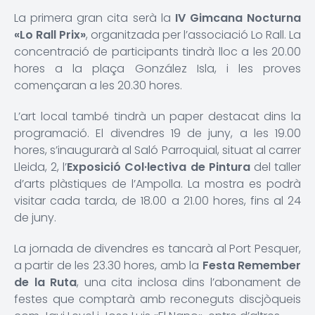
La primera gran cita serà la
IV Gimcana Nocturna
«Lo Rall Prix»
, organitzada per l’associació Lo Rall. La
concentració de participants tindrà lloc a les 20.00
hores a la plaça González Isla, i les proves
començaran a les 20.30 hores.
L’art local també tindrà un paper destacat dins la
programació. El divendres 19 de juny, a les 19.00
hores, s’inaugurarà al Saló Parroquial, situat al carrer
Lleida, 2, l’
Exposició Col·lectiva de Pintura
del taller
d’arts plàstiques de l’Ampolla. La mostra es podrà
visitar cada tarda, de 18.00 a 21.00 hores, fins al 24
de juny.
La jornada de divendres es tancarà al Port Pesquer,
a partir de les 23.30 hores, amb la
Festa Remember
de la Ruta
, una cita inclosa dins l’abonament de
festes que comptarà amb reconeguts discjòqueis