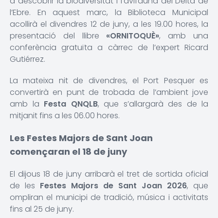
a descobrir la biodiversitat i l’avifauna del Delta de
l’Ebre. En aquest marc, la Biblioteca Municipal
acollirà el divendres 12 de juny, a les 19.00 hores, la
presentació del llibre
«ORNITOQUÈ»
, amb una
conferència gratuïta a càrrec de l’expert Ricard
Gutiérrez.
La mateixa nit de divendres, el Port Pesquer es
convertirà en punt de trobada de l’ambient jove
amb la
Festa QNQLB
, que s’allargarà des de la
mitjanit fins a les 06.00 hores.
Les Festes Majors de Sant Joan
començaran el 18 de juny
El dijous 18 de juny arribarà el tret de sortida oficial
de les
Festes Majors de Sant Joan 2026
, que
ompliran el municipi de tradició, música i activitats
fins al 25 de juny.