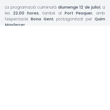
La programació culminarà
diumenge 12 de juliol
, a
les
22.00 hores
, també al
Port Pesquer
, amb
l’espectacle
Bona Gent
, protagonitzat per
Quim
Masferrer
.
Una programació d’estiu diversa i de
qualitat